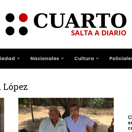
iedad
Nacionales
Cultura
Policiale
n López
C
s
c