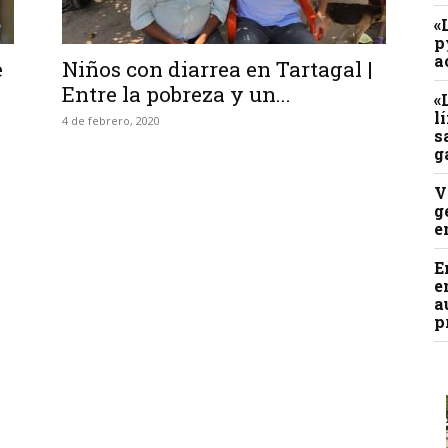
«
p
a
e
Niños con diarrea en Tartagal |
Entre la pobreza y un...
«
l
4 de febrero, 2020
s
g
V
g
e
E
e
a
p