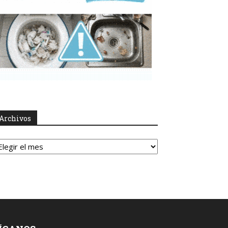
Archivos
rchivos