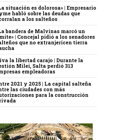
La situación es dolorosa» | Empresario
yme habló sobre las deudas que
corralan a los salteños
La bandera de Malvinas marcó un
ímite» | Concejal pidió a los senadores
alteños que no extranjericen tierra
aucha
iva la libertad carajo | Durante la
estión Milei, Salta perdió 313
mpresas empleadoras
ntre 2021 y 2025 | La capital salteña
ntre las ciudades con más
utorizaciones para la construcción
rivada