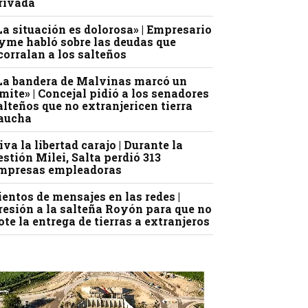
rivada
La situación es dolorosa» | Empresario
yme habló sobre las deudas que
corralan a los salteños
La bandera de Malvinas marcó un
ímite» | Concejal pidió a los senadores
alteños que no extranjericen tierra
aucha
iva la libertad carajo | Durante la
estión Milei, Salta perdió 313
mpresas empleadoras
ientos de mensajes en las redes |
resión a la salteña Royón para que no
ote la entrega de tierras a extranjeros