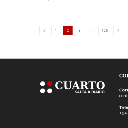
...
1
2
3
126
CO
Cor
cont
Tel
+54