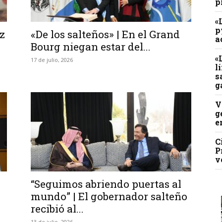
p
«
p
z
«De los salteños» | En el Grand
a
Bourg niegan estar del...
«
17 de julio, 2026
l
s
g
V
g
e
C
P
v
“Seguimos abriendo puertas al
mundo” | El gobernador salteño
recibió al...
13 de julio, 2026