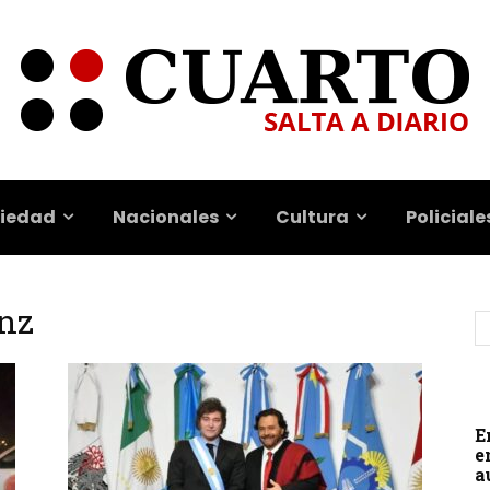
iedad
Nacionales
Cultura
Policiale
enz
E
e
a