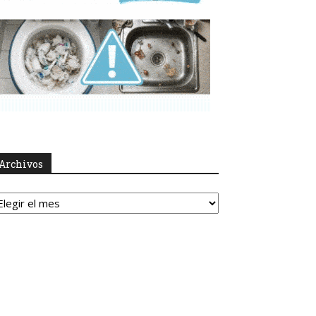
Archivos
rchivos