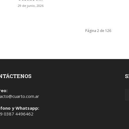
29 de junio, 2026
Página 2 de 126
NTÁCTENOS
S
reo:
acto@cuarto.com.ar
éfono y Whatsapp:
 9 0387 4496462