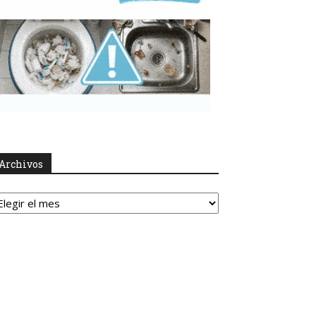
Archivos
rchivos