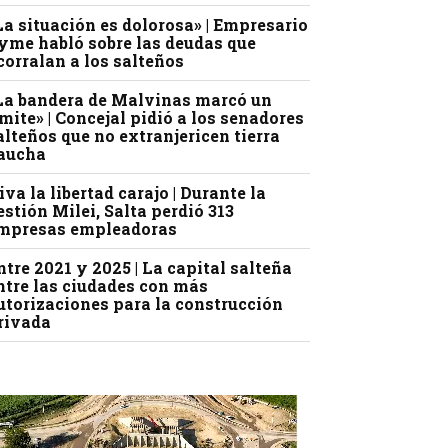
La situación es dolorosa» | Empresario
yme habló sobre las deudas que
corralan a los salteños
La bandera de Malvinas marcó un
ímite» | Concejal pidió a los senadores
alteños que no extranjericen tierra
aucha
iva la libertad carajo | Durante la
estión Milei, Salta perdió 313
mpresas empleadoras
ntre 2021 y 2025 | La capital salteña
ntre las ciudades con más
utorizaciones para la construcción
rivada