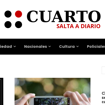
iedad
Nacionales
Cultura
Policiale
C
s
c