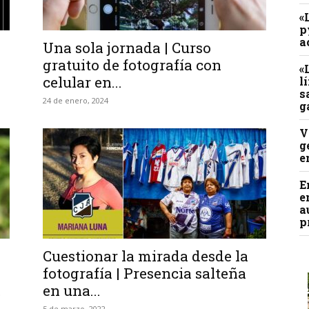
«
p
a
Una sola jornada | Curso
gratuito de fotografía con
«
celular en...
l
s
24 de enero, 2024
g
V
g
e
E
e
a
p
Cuestionar la mirada desde la
fotografía | Presencia salteña
.
en una...
5 de marzo, 2022