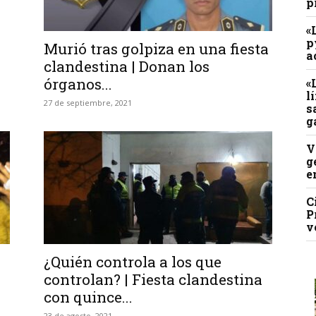
p
«
p
Murió tras golpiza en una fiesta
a
clandestina | Donan los
órganos...
«
l
27 de septiembre, 2021
s
g
V
g
e
C
P
v
¿Quién controla a los que
controlan? | Fiesta clandestina
con quince...
23 de agosto, 2021