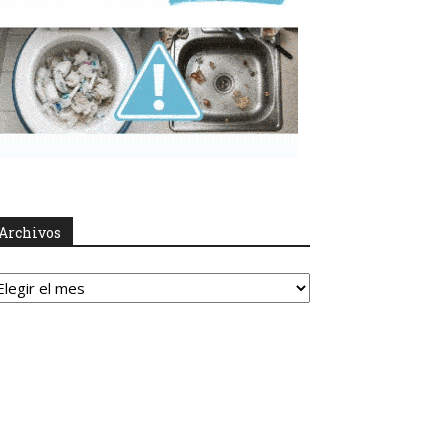
Archivos
rchivos