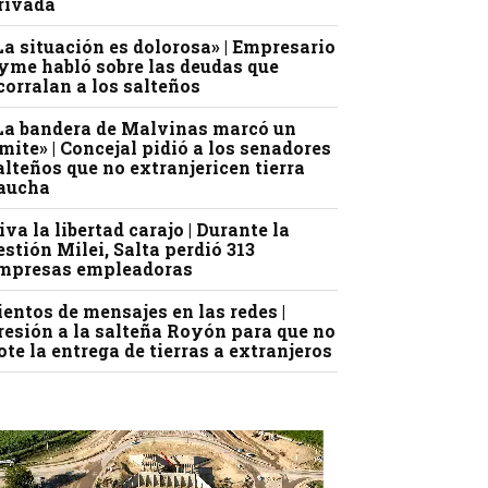
rivada
La situación es dolorosa» | Empresario
yme habló sobre las deudas que
corralan a los salteños
La bandera de Malvinas marcó un
ímite» | Concejal pidió a los senadores
alteños que no extranjericen tierra
aucha
iva la libertad carajo | Durante la
estión Milei, Salta perdió 313
mpresas empleadoras
ientos de mensajes en las redes |
resión a la salteña Royón para que no
ote la entrega de tierras a extranjeros