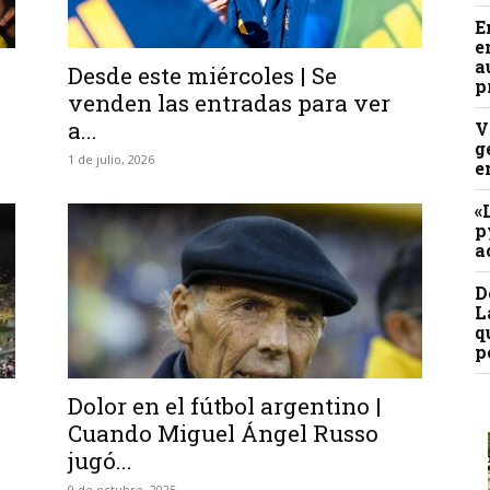
E
e
a
Desde este miércoles | Se
p
venden las entradas para ver
a...
V
g
1 de julio, 2026
e
«
p
a
D
L
q
p
Dolor en el fútbol argentino |
Cuando Miguel Ángel Russo
jugó...
9 de octubre, 2025