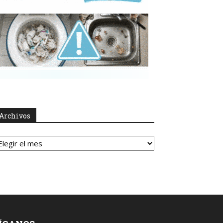
Archivos
rchivos