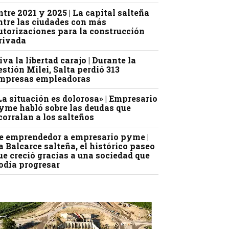
ntre 2021 y 2025 | La capital salteña
ntre las ciudades con más
utorizaciones para la construcción
rivada
iva la libertad carajo | Durante la
estión Milei, Salta perdió 313
mpresas empleadoras
La situación es dolorosa» | Empresario
yme habló sobre las deudas que
corralan a los salteños
e emprendedor a empresario pyme |
a Balcarce salteña, el histórico paseo
ue creció gracias a una sociedad que
odía progresar