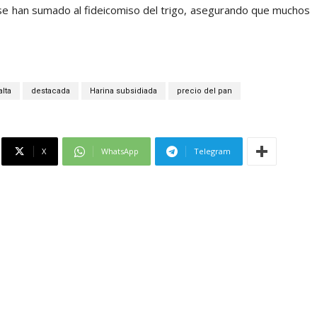
se han sumado al fideicomiso del trigo, asegurando que muchos
lta
destacada
Harina subsidiada
precio del pan
X
WhatsApp
Telegram