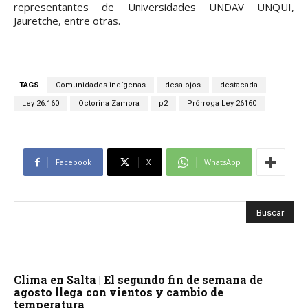
representantes de Universidades UNDAV UNQUI,
Jauretche, entre otras.
TAGS
Comunidades indígenas
desalojos
destacada
Ley 26.160
Octorina Zamora
p2
Prórroga Ley 26160
Facebook
X
WhatsApp
Clima en Salta | El segundo fin de semana de
agosto llega con vientos y cambio de
temperatura