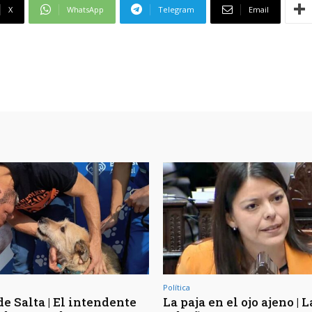
X
WhatsApp
Telegram
Email
Política
e Salta | El intendente
La paja en el ojo ajeno | L