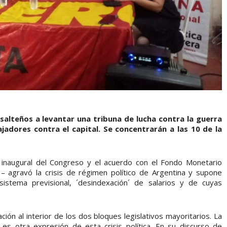
 salteños a levantar una tribuna de lucha contra la guerra
ajadores contra el capital. Se concentrarán a las 10 de la
inaugural del Congreso y el acuerdo con el Fondo Monetario
– agravó la crisis de régimen político de Argentina y supone
istema previsional, ´desindexación´ de salarios y de cuyas
ción al interior de los dos bloques legislativos mayoritarios. La
es otra expresión de esta crisis política. En su discurso de