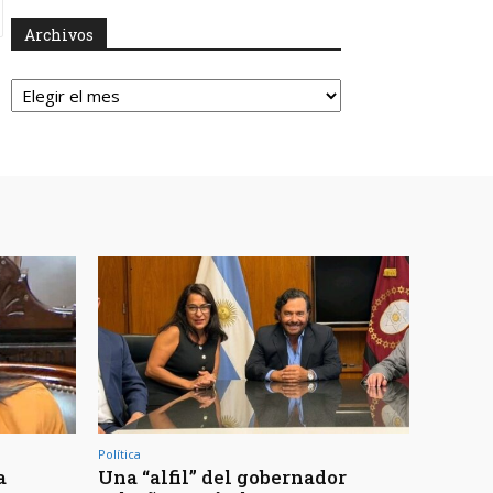
Archivos
Archivos
Política
a
Una “alfil” del gobernador