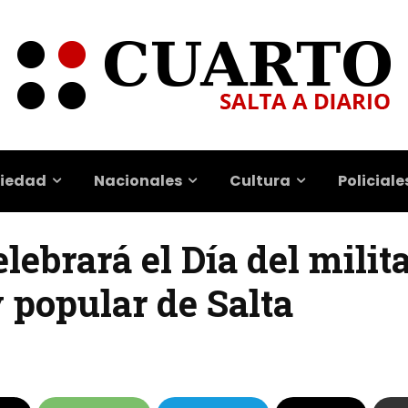
iedad
Nacionales
Cultura
Policiale
elebrará el Día del milit
 popular de Salta