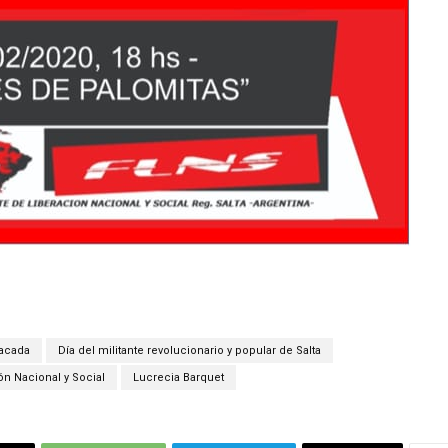
acada
Día del militante revolucionario y popular de Salta
ón Nacional y Social
Lucrecia Barquet