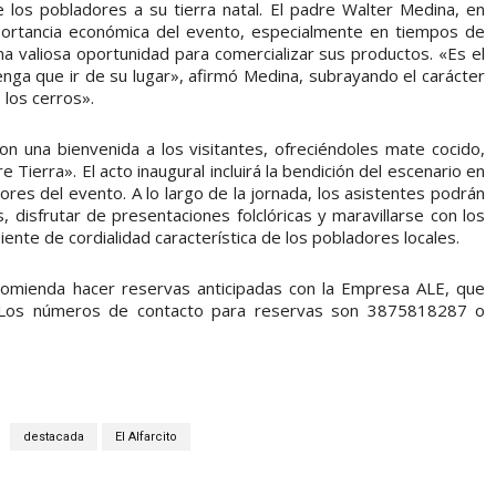
 los pobladores a su tierra natal. El padre Walter Medina, en
mportancia económica del evento, especialmente en tiempos de
una valiosa oportunidad para comercializar sus productos. «Es el
enga que ir de su lugar», afirmó Medina, subrayando el carácter
 los cerros».
n una bienvenida a los visitantes, ofreciéndoles mate cocido,
 Tierra». El acto inaugural incluirá la bendición del escenario en
res del evento. A lo largo de la jornada, los asistentes podrán
 disfrutar de presentaciones folclóricas y maravillarse con los
ente de cordialidad característica de los pobladores locales.
ecomienda hacer reservas anticipadas con la Empresa ALE, que
o. Los números de contacto para reservas son 3875818287 o
destacada
El Alfarcito