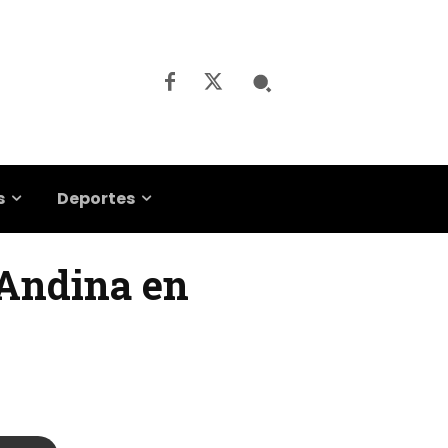
s
Deportes
 Andina en