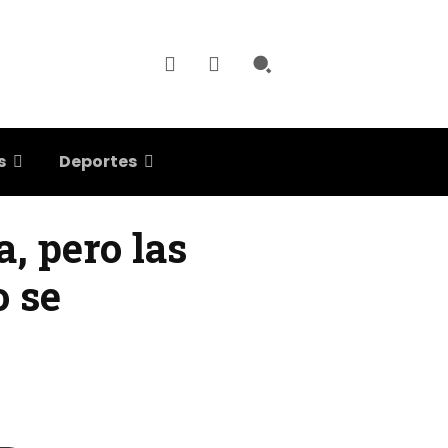
s
Deportes
, pero las
o se