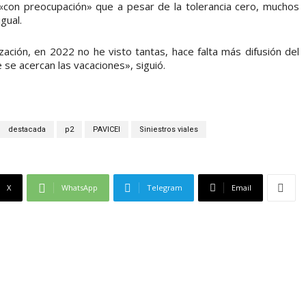
«con preocupación» que a pesar de la tolerancia cero, muchos
gual.
ción, en 2022 no he visto tantas, hace falta más difusión del
 se acercan las vacaciones», siguió.
destacada
p2
PAVICEI
Siniestros viales
X
WhatsApp
Telegram
Email