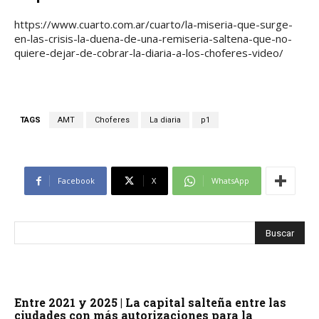
https://www.cuarto.com.ar/cuarto/la-miseria-que-surge-
en-las-crisis-la-duena-de-una-remiseria-saltena-que-no-
quiere-dejar-de-cobrar-la-diaria-a-los-choferes-video/
TAGS
AMT
Choferes
La diaria
p1
Facebook
X
WhatsApp
Entre 2021 y 2025 | La capital salteña entre las
ciudades con más autorizaciones para la