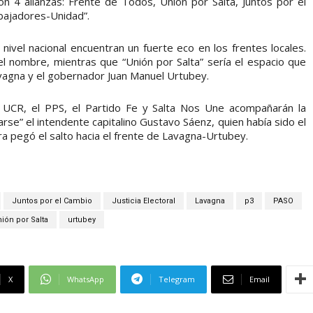
on 4 alianzas: Frente de Todos, Unión por Salta, Juntos por el
abajadores-Unidad”.
ivel nacional encuentran un fuerte eco en los frentes locales.
l nombre, mientras que “Unión por Salta” sería el espacio que
vagna y el gobernador Juan Manuel Urtubey.
 UCR, el PPS, el Partido Fe y Salta Nos Une acompañarán la
rse” el intendente capitalino Gustavo Sáenz, quien había sido el
a pegó el salto hacia el frente de Lavagna-Urtubey.
Juntos por el Cambio
Justicia Electoral
Lavagna
p3
PASO
ión por Salta
urtubey
X
WhatsApp
Telegram
Email