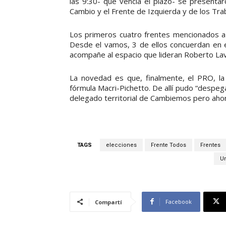
las 9:30- que vencía el plazo- se presentar
Cambio y el Frente de Izquierda y de los Tr
Los primeros cuatro frentes mencionados a n
Desde el vamos, 3 de ellos concuerdan en e
acompañe al espacio que lideran Roberto La
La novedad es que, finalmente, el PRO, la
fórmula Macri-Pichetto. De allí pudo “despega
delegado territorial de Cambiemos pero ahor
TAGS
elecciones
Frente Todos
Frentes
Un
Facebook
Compartí