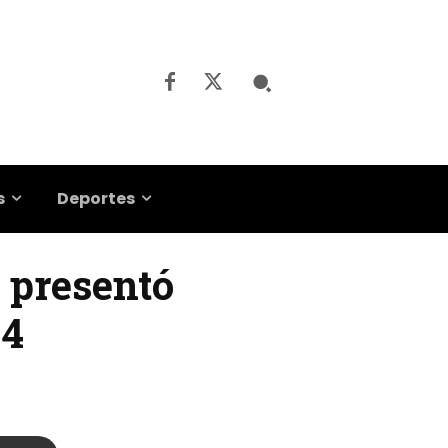
s
Deportes
 presentó
24