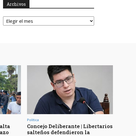
Archivos
Archivos
Política
Salta
Concejo Deliberante | Libertarios
hazo
salteños defendieron la