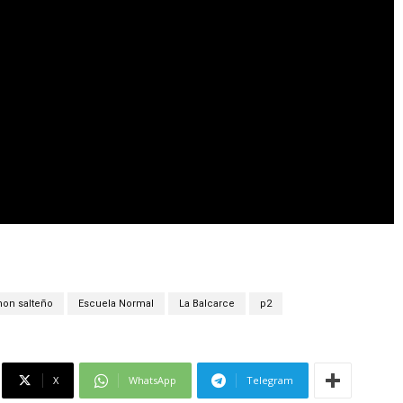
on salteño
Escuela Normal
La Balcarce
p2
X
WhatsApp
Telegram