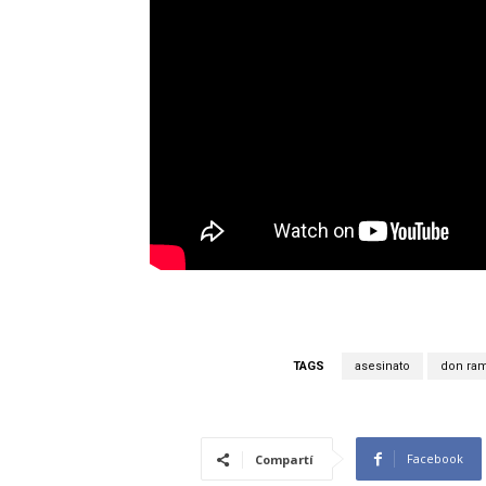
TAGS
asesinato
don ram
Facebook
Compartí