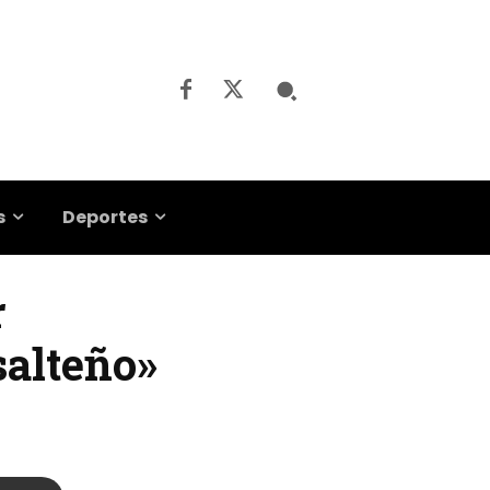
s
Deportes
r
salteño»