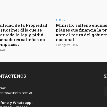
Política
bilidad de la Propiedad
Ministro salteño enumer
| Kosiner dijo que se
planes que financia la p
ar toda la ley y pidió
ante el retiro del gobier
 senadores salteños no
nacional
ómplices»
6 de agosto, 2026
 2026
NTÁCTENOS
S
reo:
acto@cuarto.com.ar
éfono y Whatsapp: