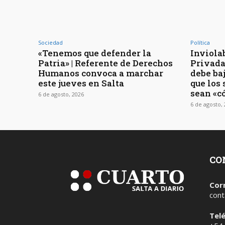
Sociedad
Política
«Tenemos que defender la
Inviola
Patria» | Referente de Derechos
Privada 
Humanos convoca a marchar
debe baj
este jueves en Salta
que los
sean «c
6 de agosto, 2026
6 de agosto,
CO
Cor
cont
Tel