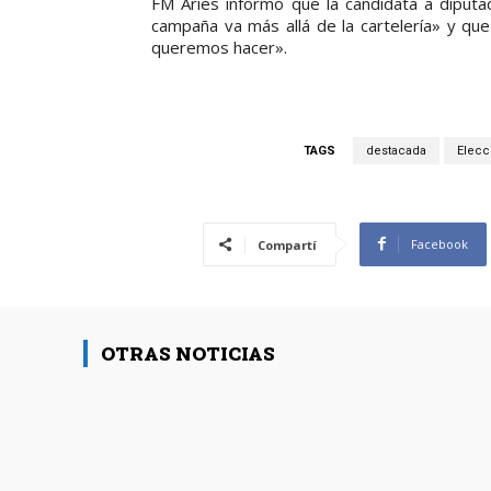
FM Aries informó que la candidata a diputa
campaña va más allá de la cartelería» y qu
queremos hacer».
TAGS
destacada
Elecc
Facebook
Compartí
OTRAS NOTICIAS