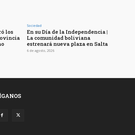
Sociedad
ó los
En su Día de la Independencia |
rovincia
La comunidad boliviana
no
estrenará nueva plaza en Salta
6 de agosto, 2026
ÍGANOS