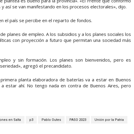
 plantea es bueno para la provincia». «El Frente que conformó
 y así se van manifestando en los procesos electorales», dijo.
n el país se percibe en el reparto de fondos.
de planes de empleo. A los subsidios y a los planes sociales los
íticas con proyección a futuro que permitan una sociedad más
pleo y sin formación. Los planes son bienvenidos, pero es
seriedad», agregó el precandidato.
a primera planta elaboradora de baterías va a estar en Buenos
n a estar ahí. No tengo nada en contra de Buenos Aires, pero
ones en Salta
p3
Pablo Outes
PASO 2023
Unión por la Patria