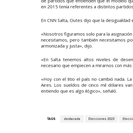
de partidos que entienden que el modelo que
en 2015 tenía referentes a distintos partidos
En CNN Salta, Outes dijo que la desigualdad e
«Nosotros figuramos solo para la asignación 
necesitamos, pero también necesitamos pol
armonizada y justa», dijo.
«En Salta tenemos altos niveles de desem
necesario que empiecen a mirarnos con más 
«Hoy con el litio el país no cambió nada. L
Aires. Los sueldos de cinco mil dólares va
entiendo que es algo ilógico», señaló.
TAGS
destacada
Elecciones 2023
Elecci