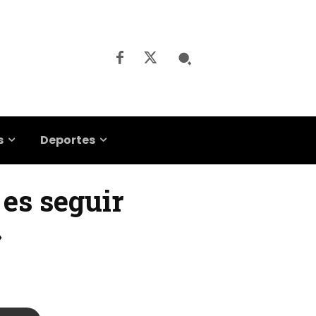
s
Deportes
 es seguir
»