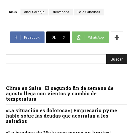
TAGS
Abel Cornejo
destacada
Gala Cancinos
Facebook
X
WhatsApp
Clima en Salta | El segundo fin de semana de
agosto llega con vientos y cambio de
temperatura
«La situación es dolorosa» | Empresario pyme
habló sobre las deudas que acorralan a los
salteños
«La bandera de Malvinas marcó un límite» |