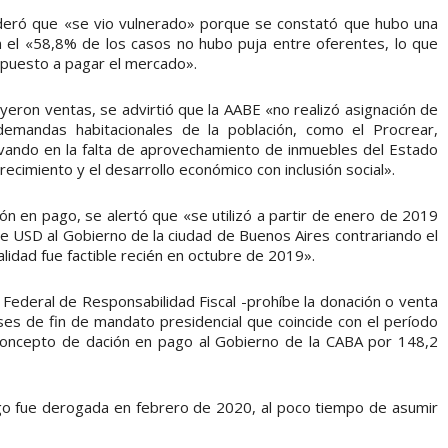
sideró que «se vio vulnerado» porque se constató que hubo una
n el «58,8% de los casos no hubo puja entre oferentes, lo que
spuesto a pagar el mercado».
uyeron ventas, se advirtió que la AABE «no realizó asignación de
emandas habitacionales de la población, como el Procrear,
ivando en la falta de aprovechamiento de inmuebles del Estado
 crecimiento y el desarrollo económico con inclusión social».
n en pago, se alertó que «se utilizó a partir de enero de 2019
de USD al Gobierno de la ciudad de Buenos Aires contrariando el
dad fue factible recién en octubre de 2019».
Federal de Responsabilidad Fiscal -prohíbe la donación o venta
eses de fin de mandato presidencial que coincide con el período
n concepto de dación en pago al Gobierno de la CABA por 148,2
go fue derogada en febrero de 2020, al poco tiempo de asumir