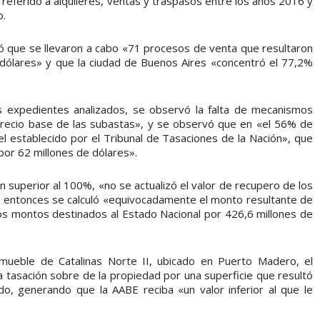
referido a alquileres, ventas y traspasos entre los años 2016 y
o.
nó que se llevaron a cabo «71 procesos de venta que resultaron
 dólares» y que la ciudad de Buenos Aires «concentró el 77,2%
os expedientes analizados, se observó la falta de mecanismos
 precio base de las subastas», y se observó que en «el 56% de
el establecido por el Tribunal de Tasaciones de la Nación», que
por 62 millones de dólares».
n superior al 100%, «no se actualizó el valor de recupero de los
que entonces se calculó «equivocadamente el monto resultante de
os montos destinados al Estado Nacional por 426,6 millones de
mueble de Catalinas Norte II, ubicado en Puerto Madero, el
la tasación sobre de la propiedad por una superficie que resultó
o, generando que la AABE reciba «un valor inferior al que le