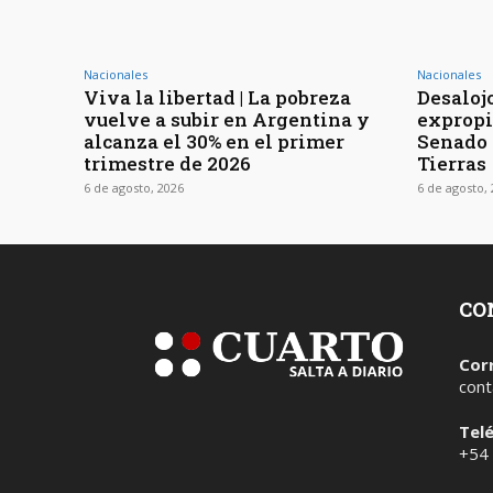
Nacionales
Nacionales
Viva la libertad | La pobreza
Desaloj
vuelve a subir en Argentina y
expropia
alcanza el 30% en el primer
Senado t
trimestre de 2026
Tierras
6 de agosto, 2026
6 de agosto,
CO
Cor
cont
Tel
+54