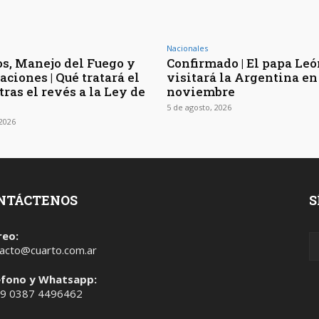
Nacionales
os, Manejo del Fuego y
Confirmado | El papa Le
ciones | Qué tratará el
visitará la Argentina en
ras el revés a la Ley de
noviembre
5 de agosto, 2026
 2026
NTÁCTENOS
S
reo:
acto@cuarto.com.ar
éfono y Whatsapp:
 9 0387 4496462