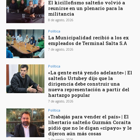
El kicillofismo salteño volvió a
reunirse en un plenario para la
militancia
8 de agosto, 2026
Política
La Municipalidad recibió a los ex
empleados de Terminal Salta S.A
7 de agosto, 2026
Política
«La gente está yendo adelante» | El
salteño Urtubey dijo que la
dirigencia debe construir una
nueva representación a partir del
hartazgo popular
7 de agosto, 2026
Política
«Trabajás para vender el país» | El
libertario salteño Guzmán Coraita
pidió que no le digan «cipayo» y le
dijeron aún más cosas
7 de agosto, 2026