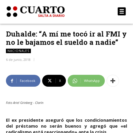
Duhalde: “A mí me tocó ir al FMI y
no le bajamos el sueldo a nadie”
NACIONALES
6 de junio, 2018
Facebook
X
WhatsApp
Foto Ariel Grinberg - Clarín
El ex presidente aseguró que los condicionamientos
del préstamo no serán buenos y agregó que «el
radicalismo está reaccionando» ante la crisis.