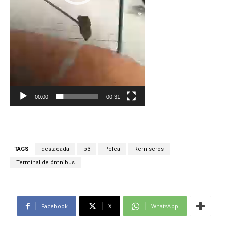
r
d
e
v
í
d
e
o
00:00
00:31
TAGS
destacada
p3
Pelea
Remiseros
Terminal de ómnibus
Facebook
X
WhatsApp