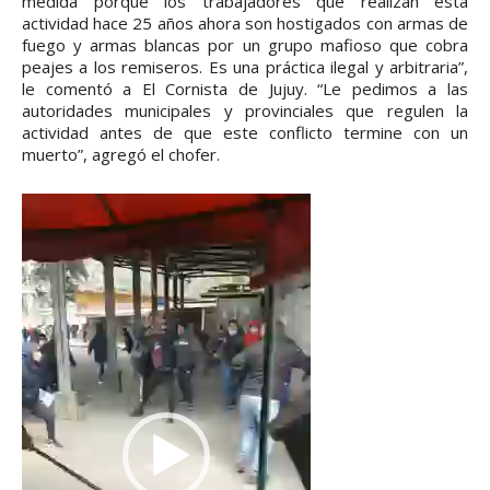
medida porque los trabajadores que realizan esta
actividad hace 25 años ahora son hostigados con armas de
fuego y armas blancas por un grupo mafioso que cobra
peajes a los remiseros. Es una práctica ilegal y arbitraria”,
le comentó a El Cornista de Jujuy. “Le pedimos a las
autoridades municipales y provinciales que regulen la
actividad antes de que este conflicto termine con un
muerto”, agregó el chofer.
R
e
p
r
o
d
u
c
t
o