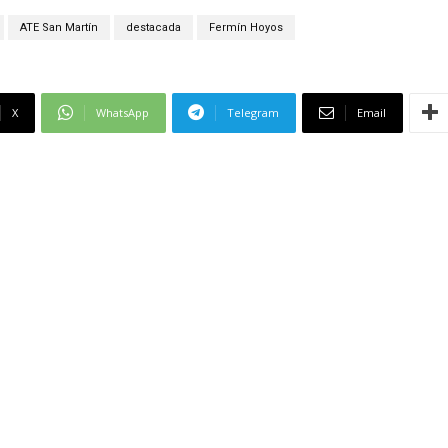
ATE San Martín
destacada
Fermín Hoyos
X
WhatsApp
Telegram
Email