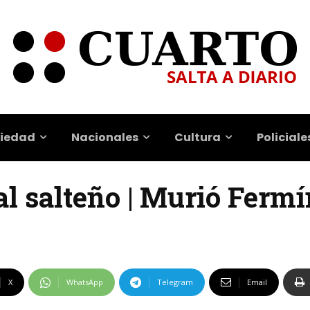
iedad
Nacionales
Cultura
Policiale
al salteño | Murió Ferm
X
WhatsApp
Telegram
Email