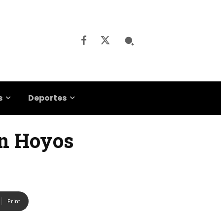
s
Deportes
ín Hoyos
Print