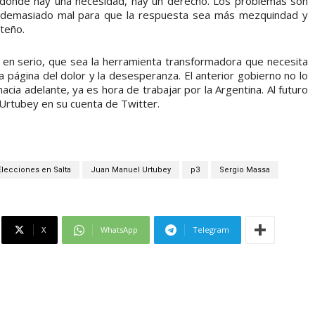
 donde hay una necesidad, hay un derecho. Los problemas son
 demasiado mal para que la respuesta sea más mezquindad y
teño.
 en serio, que sea la herramienta transformadora que necesita
 página del dolor y la desesperanza. El anterior gobierno no lo
acia adelante, ya es hora de trabajar por la Argentina. Al futuro
 Urtubey en su cuenta de Twitter.
Elecciones en Salta
Juan Manuel Urtubey
p3
Sergio Massa
X
WhatsApp
Telegram