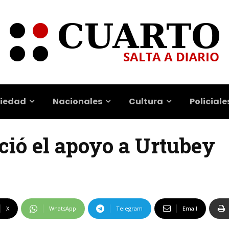
iedad
Nacionales
Cultura
Policiale
ció el apoyo a Urtubey
X
WhatsApp
Telegram
Email