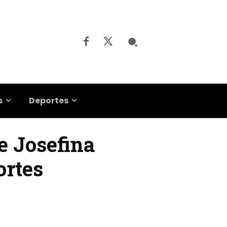
s
Deportes
e Josefina
ortes