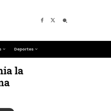
s
Deportes
ia la
ena