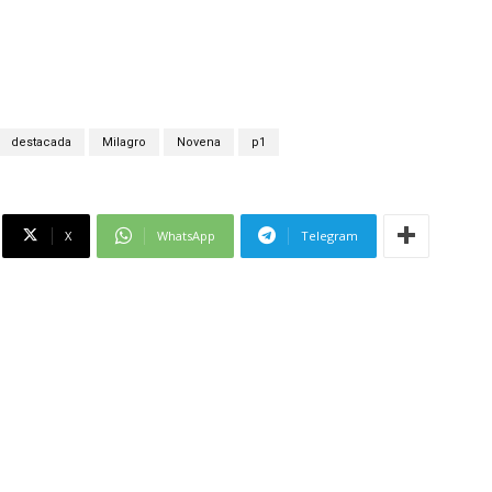
destacada
Milagro
Novena
p1
X
WhatsApp
Telegram