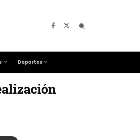
s
Deportes
ealización