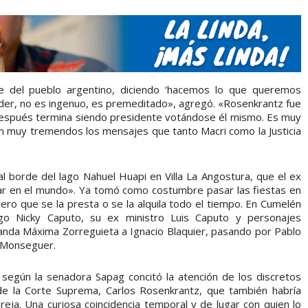
 del pueblo argentino, diciendo ‘hacemos lo que queremos
der, no es ingenuo, es premeditado», agregó. «Rosenkrantz fue
después termina siendo presidente votándose él mismo. Es muy
 Son muy tremendos los mensajes que tanto Macri como la Justicia
l borde del lago Nahuel Huapi en Villa La Angostura, que el ex
gar en el mundo». Ya tomó como costumbre pasar las fiestas en
ro que se la presta o se la alquila todo el tiempo. En Cumelén
go Nicky Caputo, su ex ministro Luis Caputo y personajes
landa Máxima Zorreguieta a Ignacio Blaquier, pasando por Pablo
 Monseguer.
 según la senadora Sapag concitó la atención de los discretos
 de la Corte Suprema, Carlos Rosenkrantz, que también habría
reja. Una curiosa coincidencia temporal y de lugar con quien lo