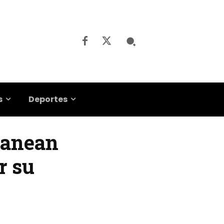
s
Deportes
ranean
r su