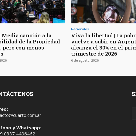
Nacionales
| Media sanción a la
Viva la libertad | La pob
bilidad de la Propiedad
vuelve a subir en Argen
, pero con menos
alcanza el 30% en el pri
os
trimestre de 2026
 2026
6 de agosto, 2026
NTÁCTENOS
S
reo:
acto@cuarto.com.ar
éfono y Whatsapp:
 9 0387 4496462