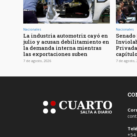
Nacionales
Nacionales
La industria automotriz cayó en
Senado 
julio y acusan debilitamiento en
Inviola
la demanda interna mientras
Privada
las exportaciones suben
capítul
7 de agosto, 2026
7 de agosto,
CO
Cor
cont
Tel
+54