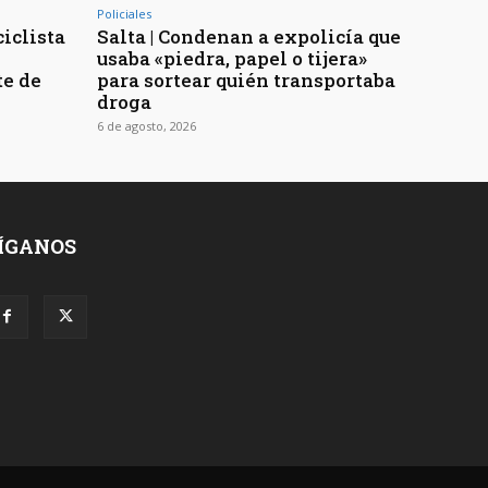
Policiales
ciclista
Salta | Condenan a expolicía que
usaba «piedra, papel o tijera»
te de
para sortear quién transportaba
droga
6 de agosto, 2026
ÍGANOS