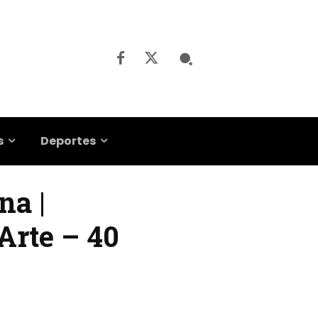
s
Deportes
na |
Arte – 40