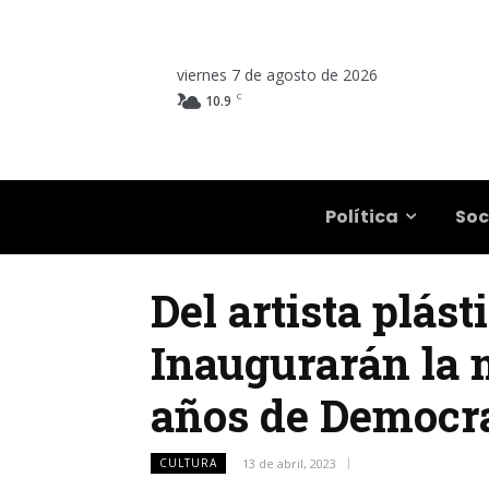
viernes 7 de agosto de 2026
C
10.9
Salta
Política
Soc
Del artista plás
Inaugurarán la m
años de Democr
CULTURA
13 de abril, 2023