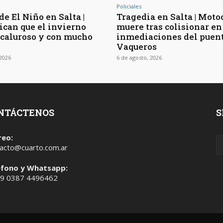
Policiales
de El Niño en Salta |
Tragedia en Salta | Moto
ican que el invierno
muere tras colisionar en
 caluroso y con mucho
inmediaciones del puen
Vaqueros
 2026
6 de agosto, 2026
NTÁCTENOS
S
reo:
acto@cuarto.com.ar
éfono y Whatsapp:
 9 0387 4496462