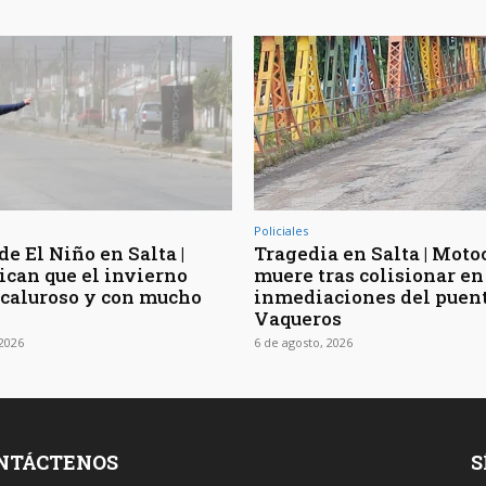
Policiales
de El Niño en Salta |
Tragedia en Salta | Moto
ican que el invierno
muere tras colisionar en
 caluroso y con mucho
inmediaciones del puen
Vaqueros
 2026
6 de agosto, 2026
NTÁCTENOS
S