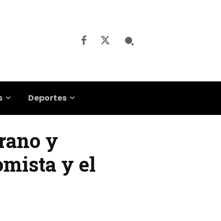
s
Deportes
grano y
omista y el