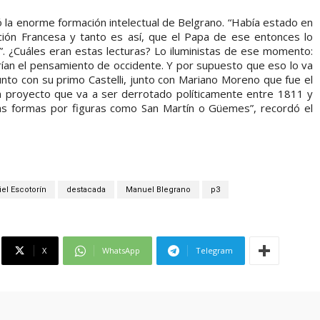
ó la enorme formación intelectual de Belgrano. “Había estado en
ción Francesa y tanto es así, que el Papa de ese entonces lo
s”. ¿Cuáles eran estas lecturas? Lo iluministas de ese momento:
ían el pensamiento de occidente. Y por supuesto que eso lo va
junto con su primo Castelli, junto con Mariano Moreno que fue el
Un proyecto que va a ser derrotado políticamente entre 1811 y
s formas por figuras como San Martín o Güemes”, recordó el
el Escotorín
destacada
Manuel Blegrano
p3
X
WhatsApp
Telegram