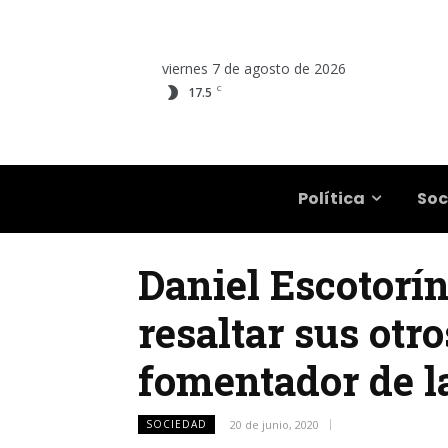
viernes 7 de agosto de 2026
C
17.5
Salta
Política
Soc
Daniel Escotorín
resaltar sus otr
fomentador de l
SOCIEDAD
20 de junio, 2020