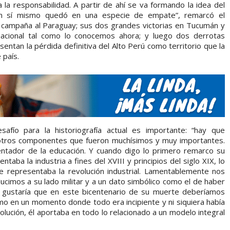
 la responsabilidad. A partir de ahí se va formando la idea del
n sí mismo quedó en una especie de empate”, remarcó el
 la campaña al Paraguay; sus dos grandes victorias en Tucumán y
o nacional tal como lo conocemos ahora; y luego dos derrotas
ntan la pérdida definitiva del Alto Perú como territorio que la
 país.
fío para la historiografía actual es importante: “hay que
s otros componentes que fueron muchísimos y muy importantes.
entador de la educación. Y cuando digo lo primero remarco su
taba la industria a fines del XVIII y principios del siglo XIX, lo
 representaba la revolución industrial. Lamentablemente nos
imos a su lado militar y a un dato simbólico como el de haber
 gustaría que en este bicentenario de su muerte deberíamos
o en un momento donde todo era incipiente y ni siquiera había
lución, él aportaba en todo lo relacionado a un modelo integral