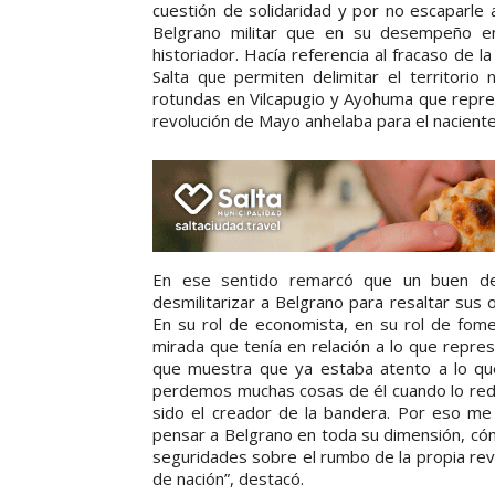
cuestión de solidaridad y por no escaparle a
Belgrano militar que en su desempeño e
historiador. Hacía referencia al fracaso de
Salta que permiten delimitar el territori
rotundas en Vilcapugio y Ayohuma que represe
revolución de Mayo anhelaba para el naciente
En ese sentido remarcó que un buen desa
desmilitarizar a Belgrano para resaltar su
En su rol de economista, en su rol de fom
mirada que tenía en relación a lo que represen
que muestra que ya estaba atento a lo que
perdemos muchas cosas de él cuando lo reduc
sido el creador de la bandera. Por eso me
pensar a Belgrano en toda su dimensión, cóm
seguridades sobre el rumbo de la propia revo
de nación”, destacó.