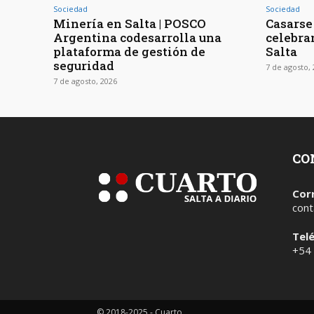
Sociedad
Sociedad
Minería en Salta | POSCO
Casarse 
Argentina codesarrolla una
celebra
plataforma de gestión de
Salta
seguridad
7 de agosto,
7 de agosto, 2026
CO
Cor
cont
Tel
+54
© 2018-2025 - Cuarto