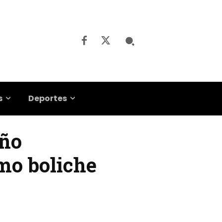
s
Deportes
eño
mo boliche