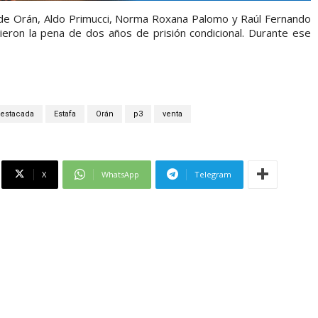
cio de Orán, Aldo Primucci, Norma Roxana Palomo y Raúl Fernando
ieron la pena de dos años de prisión condicional. Durante ese
estacada
Estafa
Orán
p3
venta
X
WhatsApp
Telegram