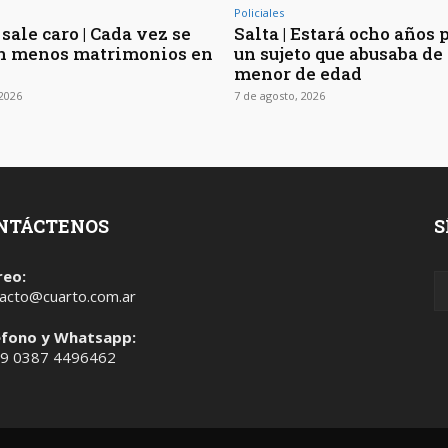
Policiales
sale caro | Cada vez se
Salta | Estará ocho años 
n menos matrimonios en
un sujeto que abusaba de 
menor de edad
 2026
7 de agosto, 2026
NTÁCTENOS
S
reo:
acto@cuarto.com.ar
éfono y Whatsapp:
 9 0387 4496462