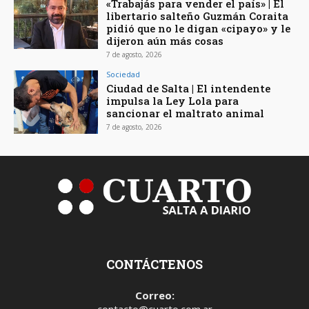
«Trabajás para vender el país» | El
libertario salteño Guzmán Coraita
pidió que no le digan «cipayo» y le
dijeron aún más cosas
7 de agosto, 2026
Sociedad
Ciudad de Salta | El intendente
impulsa la Ley Lola para
sancionar el maltrato animal
7 de agosto, 2026
CONTÁCTENOS
Correo:
contacto@cuarto.com.ar