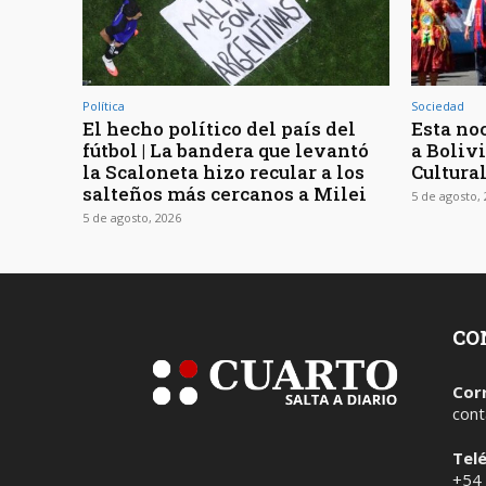
Política
Sociedad
El hecho político del país del
Esta noc
fútbol | La bandera que levantó
a Bolivi
la Scaloneta hizo recular a los
Cultura
salteños más cercanos a Milei
5 de agosto,
5 de agosto, 2026
CO
Cor
cont
Tel
+54