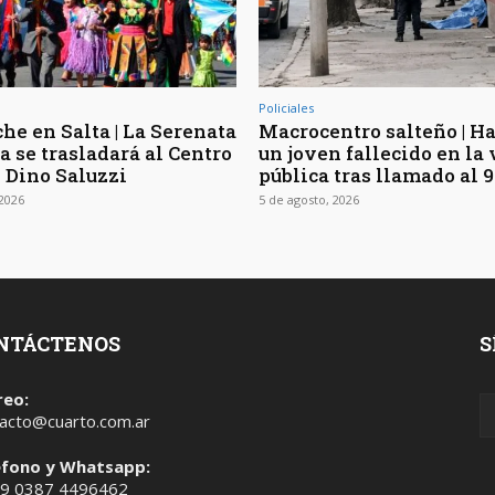
Policiales
he en Salta | La Serenata
Macrocentro salteño | Ha
a se trasladará al Centro
un joven fallecido en la 
l Dino Saluzzi
pública tras llamado al 9
 2026
5 de agosto, 2026
NTÁCTENOS
S
reo:
acto@cuarto.com.ar
éfono y Whatsapp:
 9 0387 4496462