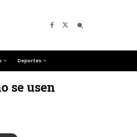
s
Deportes
no se usen