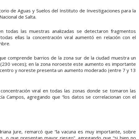
orio de Aguas y Suelos del Instituto de Investigaciones para la
Nacional de Salta.
 en todas las muestras analizadas se detectaron fragmentos
odas ellas la concentración viral aumentó en relación con el
mbre.
que comprende barrios de la zona sur de la ciudad muestra un
l (230 veces); en la zona noroeste este aumento es importante
na centro y noreste presenta un aumento moderado (entre 7 y 13
 concentración viral en todas las zonas donde se tomaron las
cía Campos, agregando que “los datos se correlacionan con el
driana Jure, remarcó que “la vacuna es muy importante, sobre
, o que presentan mayor riesgo”, agregando que “si bien no