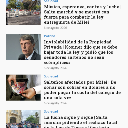
Sociedad
Música, esperanza, cantos y lucha |
Salta marchó y se mostró con
fuerza para combatir la ley
entreguista de Milei
6 de agosto, 2026
Política
Inviolabilidad de la Propiedad
Privada | Kosiner dijo que se debe
bajar toda la ley y pidió que los
senadores salteños no sean
«cómplices»
6 de agosto, 2026
Sociedad
Salteños afectados por Milei | De
soñar con cobrar en dólares a no
poder pagar la cuota del colegio de
una sola vez
6 de agosto, 2026
Sociedad
La lucha sigue y sigue | Salta
marcha pidiendo el rechazo total
de la Ley de Tierras libertaria