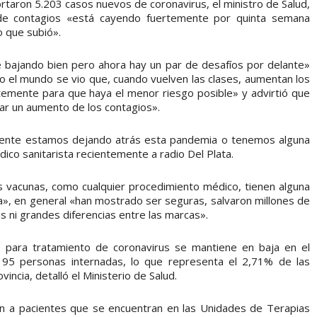
taron 5.203 casos nuevos de coronavirus, el ministro de Salud,
 de contagios «está cayendo fuertemente por quinta semana
o que subió».
e bajando bien pero ahora hay un par de desafíos por delante»
odo el mundo se vio que, cuando vuelven las clases, aumentan los
temente para que haya el menor riesgo posible» y advirtió que
r un aumento de los contagios».
mente estamos dejando atrás esta pandemia o tenemos alguna
dico sanitarista recientemente a radio Del Plata.
as vacunas, como cualquier procedimiento médico, tienen alguna
va», en general «han mostrado ser seguras, salvaron millones de
s ni grandes diferencias entre las marcas».
s para tratamiento de coronavirus se mantiene en baja en el
n 95 personas internadas, lo que representa el 2,71% de las
ncia, detalló el Ministerio de Salud.
en a pacientes que se encuentran en las Unidades de Terapias