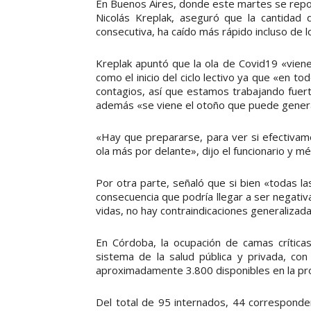
En Buenos Aires, donde este martes se repor
Nicolás Kreplak, aseguró que la cantidad
consecutiva, ha caído más rápido incluso de l
Kreplak apuntó que la ola de Covid19 «vien
como el inicio del ciclo lectivo ya que «en t
contagios, así que estamos trabajando fuer
además «se viene el otoño que puede genera
«Hay que prepararse, para ver si efectiva
ola más por delante», dijo el funcionario y mé
Por otra parte, señaló que si bien «todas l
consecuencia que podría llegar a ser negati
vidas, no hay contraindicaciones generalizada
En Córdoba, la ocupación de camas crítica
sistema de la salud pública y privada, co
aproximadamente 3.800 disponibles en la provi
Del total de 95 internados, 44 correspond