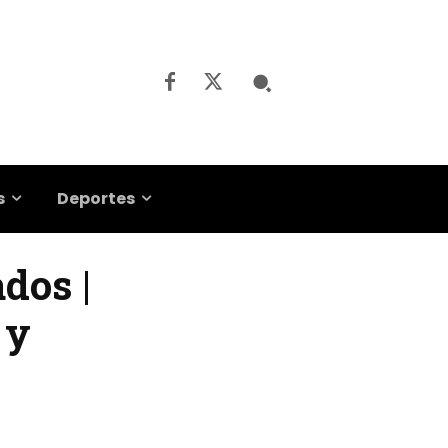
s
Deportes
dos |
 y