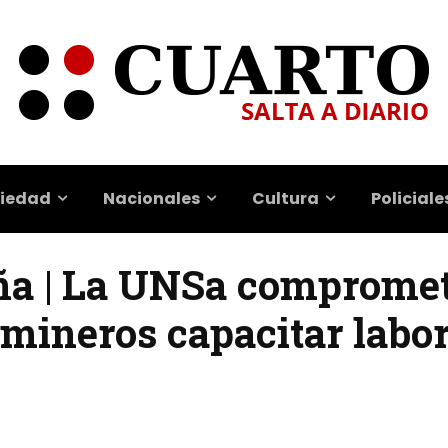
iedad
Nacionales
Cultura
Policiale
a | La UNSa compromet
s mineros capacitar lab