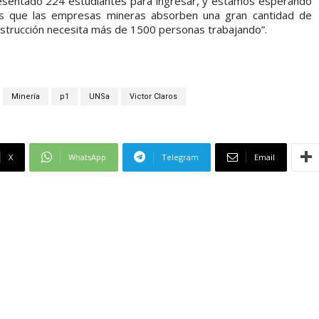
esentado 224 estudiantes para ingresar, y estamos esperando
os que las empresas mineras absorben una gran cantidad de
nstrucción necesita más de 1500 personas trabajando”.
Minería
p1
UNSa
Victor Claros
X
WhatsApp
Telegram
Email