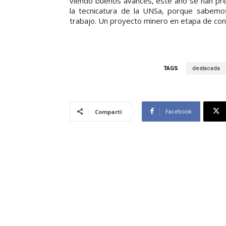
viendo buenos avances, este año se han pr
la tecnicatura de la UNSa, porque sabem
trabajo. Un proyecto minero en etapa de co
TAGS
destacada
Facebook
Compartí