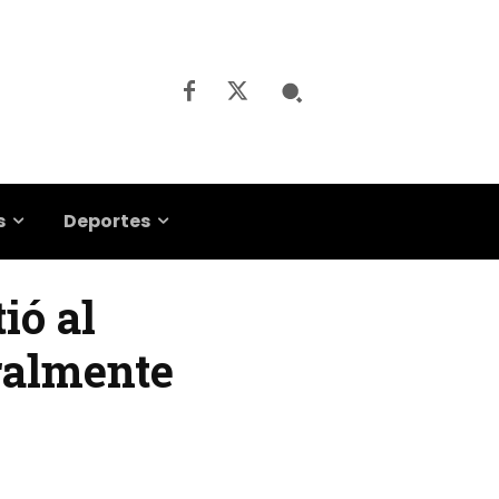
s
Deportes
ió al
oralmente