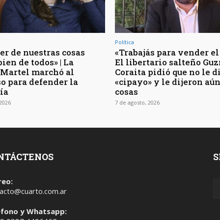
Política
er de nuestras cosas
«Trabajás para vender el 
bien de todos» | La
El libertario salteño G
 Martel marchó al
Coraita pidió que no le 
o para defender la
«cipayo» y le dijeron aú
ía
cosas
 2026
7 de agosto, 2026
NTÁCTENOS
S
reo:
acto@cuarto.com.ar
éfono y Whatsapp: