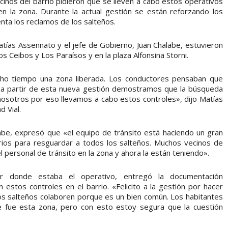
nos del barrio pidieron que se lleven a cabo estos operativos
 en la zona. Durante la actual gestión se están reforzando los
nta los reclamos de los salteños.
Matías Assennato y el jefe de Gobierno, Juan Chalabe, estuvieron
s Ceibos y Los Paraísos y en la plaza Alfonsina Storni.
ho tiempo una zona liberada. Los conductores pensaban que
n y a partir de esta nueva gestión demostramos que la búsqueda
 nosotros por eso llevamos a cabo estos controles», dijo Matías
 Vial.
abe, expresó que «el equipo de tránsito está haciendo un gran
rios para resguardar a todos los salteños. Muchos vecinos de
 personal de tránsito en la zona y ahora la están teniendo».
r donde estaba el operativo, entregó la documentación
 estos controles en el barrio. «Felicito a la gestión por hacer
os salteños colaboren porque es un bien común. Los habitantes
 fue esta zona, pero con esto estoy segura que la cuestión