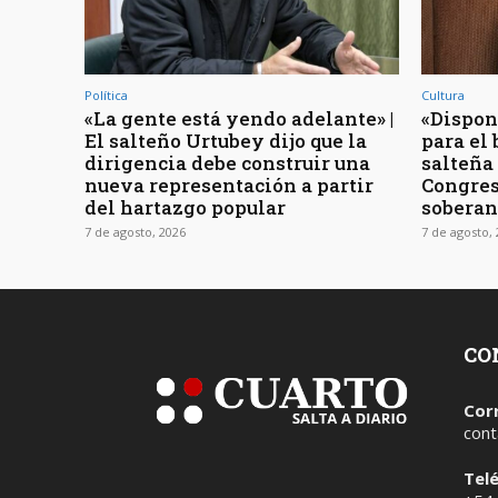
Política
Cultura
«La gente está yendo adelante» |
«Dispon
El salteño Urtubey dijo que la
para el 
dirigencia debe construir una
salteña
nueva representación a partir
Congres
del hartazgo popular
soberan
7 de agosto, 2026
7 de agosto,
CO
Cor
cont
Tel