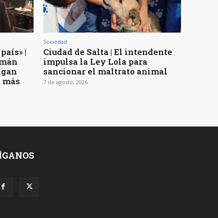
Sociedad
país» |
Ciudad de Salta | El intendente
uzmán
impulsa la Ley Lola para
digan
sancionar el maltrato animal
n más
7 de agosto, 2026
ÍGANOS