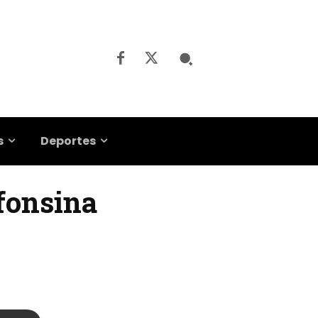
s
Deportes
lfonsina