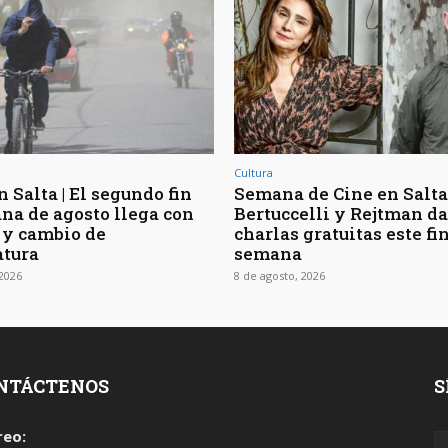
Cultura
 Salta | El segundo fin
Semana de Cine en Salta 
na de agosto llega con
Bertuccelli y Rejtman d
 y cambio de
charlas gratuitas este fi
tura
semana
 2026
8 de agosto, 2026
NTÁCTENOS
S
reo: