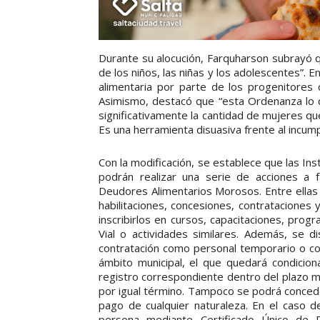
Durante su alocución, Farquharson subrayó qu
de los niños, las niñas y los adolescentes”. E
alimentaria por parte de los progenitores 
Asimismo, destacó que “esta Ordenanza lo 
significativamente la cantidad de mujeres que
Es una herramienta disuasiva frente al incumpl
Con la modificación, se establece que las Ins
podrán realizar una serie de acciones a 
Deudores Alimentarios Morosos. Entre ellas se
habilitaciones, concesiones, contrataciones
inscribirlos en cursos, capacitaciones, pro
Vial o actividades similares. Además, se 
contratación como personal temporario o com
ámbito municipal, el que quedará condicion
registro correspondiente dentro del plazo má
por igual término. Tampoco se podrá conced
pago de cualquier naturaleza. En el caso de
persona mediante Certificado Único de 