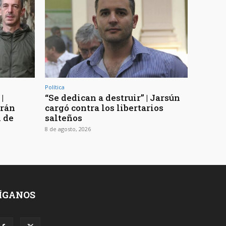
Política
|
“Se dedican a destruir” | Jarsún
arán
cargó contra los libertarios
n de
salteños
8 de agosto, 2026
ÍGANOS