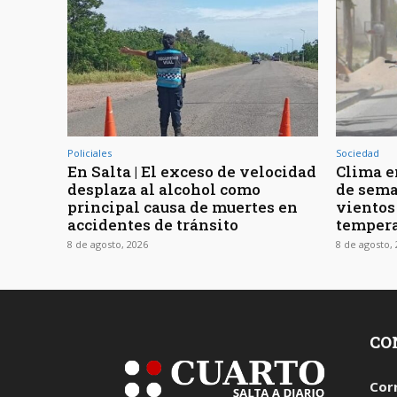
Policiales
Sociedad
En Salta | El exceso de velocidad
Clima en
desplaza al alcohol como
de sema
principal causa de muertes en
vientos
accidentes de tránsito
tempera
8 de agosto, 2026
8 de agosto,
CO
Cor