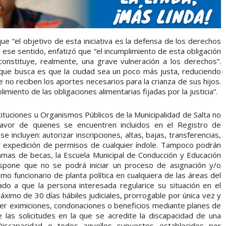
e “el objetivo de esta iniciativa es la defensa de los derechos
n ese sentido, enfatizó que “el incumplimiento de esta obligación
constituye, realmente, una grave vulneración a los derechos”.
que busca es que la ciudad sea un poco más justa, reduciendo
 no reciben los aportes necesarios para la crianza de sus hijos.
imiento de las obligaciones alimentarias fijadas por la justicia”.
tituciones u Organismos Públicos de la Municipalidad de Salta no
favor de quienes se encuentren incluidos en el Registro de
 incluyen: autorizar inscripciones, altas, bajas, transferencias,
 y expedición de permisos de cualquier índole. Tampoco podrán
gramas de becas, la Escuela Municipal de Conducción y Educación
dispone que no se podrá iniciar un proceso de asignación y/o
o funcionario de planta política en cualquiera de las áreas del
ado a que la persona interesada regularice su situación en el
ximo de 30 días hábiles judiciales, prorrogable por única vez y
er eximiciones, condonaciones o beneficios mediante planes de
 las solicitudes en la que se acredite la discapacidad de una
Discapacidad o todos aquellos supuestos establecidos por