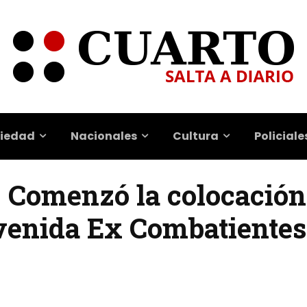
iedad
Nacionales
Cultura
Policiale
 | Comenzó la colocació
venida Ex Combatientes