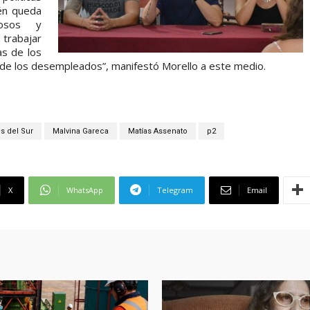
ién queda
rosos y
 trabajar
s de los
y de los desempleados”, manifestó Morello a este medio.
es del Sur
Malvina Gareca
Matías Assenato
p2
X
WhatsApp
Telegram
Email