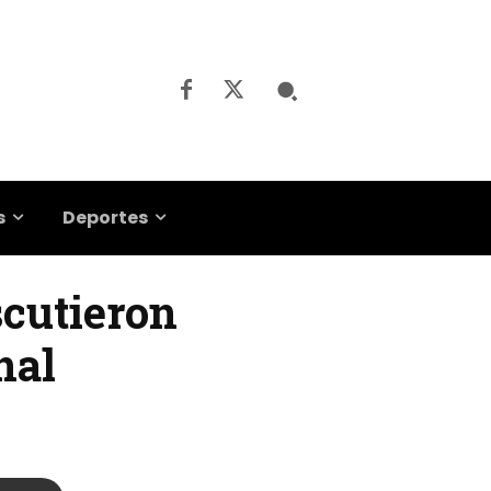
s
Deportes
scutieron
nal