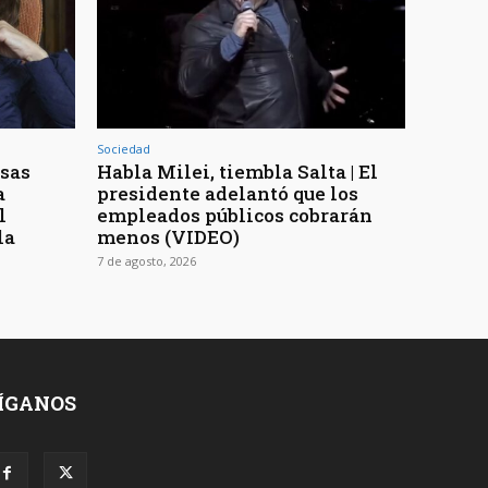
Sociedad
osas
Habla Milei, tiembla Salta | El
a
presidente adelantó que los
l
empleados públicos cobrarán
la
menos (VIDEO)
7 de agosto, 2026
ÍGANOS