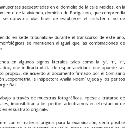
nuscritas secuestradas en el domicilio de la calle Moldes, en la
amiento de la vivienda, domicilio de Bacigalupo, que comprendía
y se obtuvo a «los fines de establecer el carácter o no de
nido en sede tribunalicia» durante el transcurso de este año,
 morfológicas se mantienen al igual que las combinaciones de
».
a en algunos signos literales tales como la “y”, “r”, “n”,
onado», que indicaría «falta de espontaneidad» que «puede ser
cto propio», de acuerdo al documento firmado por el Comisario
sión Scopometría, la Inspectora Analía Noemí Ojeda y los peritos
orge Baz.
rabajo a través de muestras fotográficas, «pese a tratarse de
les, imposibilitan a los peritos adentramos en el estudio» de
en el sustrato original».
te con el material original para la examinación, sería posible
alorativos que permita elevar el grado de asertividad en el