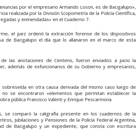
 denuncias por el empresario Armando Loson, es de Bacigalupo»,
cia realizada por la División Scopometría de la Policía Científica,
gregadas y enmendadas» en el Cuaderno 7.
rme, el juez ordenó la extracción forense de los dispositivos
sa de Bacigalupo el día que lo allanaron en el marco de esta
r de las anotaciones de Centeno, fueron enviados a juicio la
hner, además de exfuncionarios de su Gobierno y empresarios,
e sobreseída en otra causa derivada del mismo caso luego de
ue no se encontraron «elementos que permitan establecer la
obra pública Francisco Valenti y Enrique Pescarmona.
s, se comparó la caligrafía presente en los cuadernos de la
tiros, Jubilaciones y Pensiones de la Policía Federal Argentina,
ad de Bacigalupo y un expediente, que consta con escritura