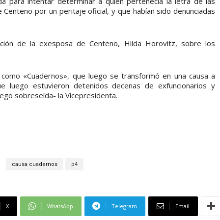
a para intentar determinar a quién pertenecía la letra de las
 Centeno por un peritaje oficial, y que habían sido denunciadas
nción de la exesposa de Centeno, Hilda Horovitz, sobre los
o como «Cuadernos», que luego se transformó en una causa a
ue luego estuvieron detenidos decenas de exfuncionarios y
ego sobreseída- la Vicepresidenta.
causa cuadernos
p4
X
WhatsApp
Telegram
Email