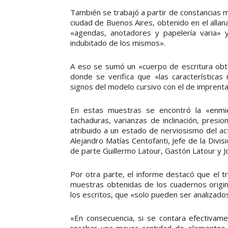
También se trabajó a partir de constancias ma
ciudad de Buenos Aires, obtenido en el allan
«agendas, anotadores y papelería varia» 
indubitado de los mismos».
A eso se sumó un «cuerpo de escritura obte
donde se verifica que «las características
signos del modelo cursivo con el de imprenta
En estas muestras se encontró la «enmiend
tachaduras, varianzas de inclinación, presi
atribuido a un estado de nerviosismo del a
Alejandro Matías Centofanti, Jefe de la Divi
de parte Guillermo Latour, Gastón Latour y J
Por otra parte, el informe destacó que el t
muestras obtenidas de los cuadernos origina
los escritos, que «solo pueden ser analizados 
«En consecuencia, si se contara efectivamen
recabar una mayor cantidad de elementos v