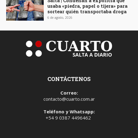
Salta | Condenan a expolicía que
usaba «piedra, papel o tijera» para
sortear quién transportaba droga
6 de agosto, 2026
CONTÁCTENOS
Correo:
contacto@cuarto.com.ar
Teléfono y Whatsapp:
+54 9 0387 4496462