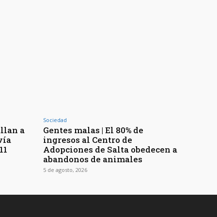
Sociedad
llan a
Gentes malas | El 80% de
vía
ingresos al Centro de
11
Adopciones de Salta obedecen a
abandonos de animales
5 de agosto, 2026