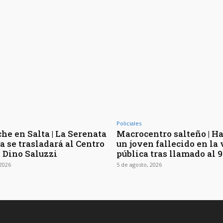
Policiales
he en Salta | La Serenata
Macrocentro salteño | Ha
a se trasladará al Centro
un joven fallecido en la 
l Dino Saluzzi
pública tras llamado al 9
 2026
5 de agosto, 2026