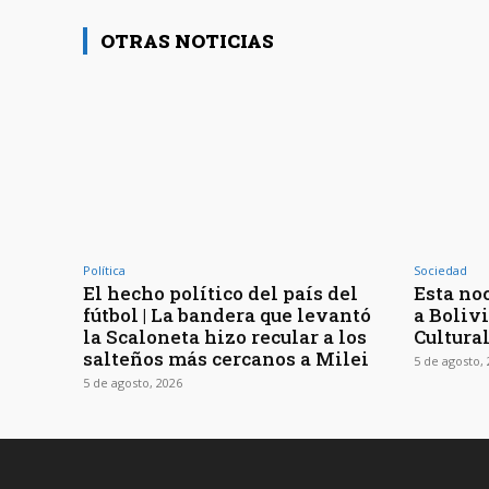
OTRAS NOTICIAS
Política
Sociedad
El hecho político del país del
Esta noc
fútbol | La bandera que levantó
a Bolivi
la Scaloneta hizo recular a los
Cultura
salteños más cercanos a Milei
5 de agosto,
5 de agosto, 2026