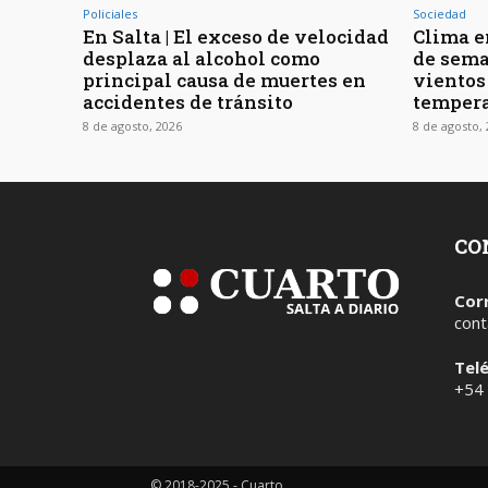
Policiales
Sociedad
En Salta | El exceso de velocidad
Clima en
desplaza al alcohol como
de sema
principal causa de muertes en
vientos
accidentes de tránsito
tempera
8 de agosto, 2026
8 de agosto,
CO
Cor
cont
Tel
+54
© 2018-2025 - Cuarto