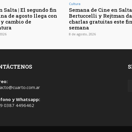
Cultura
 Salta | El segundo fin
Semana de Cine en Salta 
na de agosto llega con
Bertuccelli y Rejtman d
 y cambio de
charlas gratuitas este fi
tura
semana
 2026
8 de agosto, 2026
NTÁCTENOS
S
reo:
acto@cuarto.com.ar
éfono y Whatsapp:
 9 0387 4496462