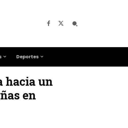
s
Deportes
a hacia un
eñas en