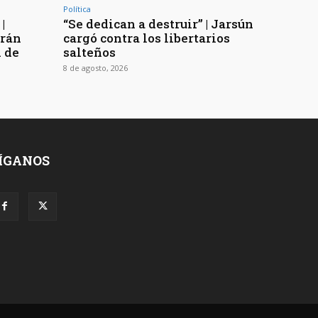
Política
|
“Se dedican a destruir” | Jarsún
arán
cargó contra los libertarios
n de
salteños
8 de agosto, 2026
ÍGANOS