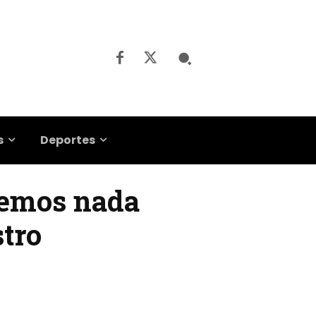
s
Deportes
nemos nada
tro