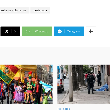
omberos voluntarios
destacada
X
WhatsApp
Telegram
Policiales