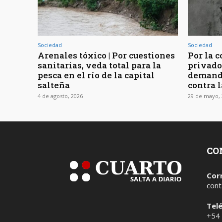
Sociedad
Sociedad
Arenales tóxico | Por cuestiones
Por la 
sanitarias, veda total para la
privado
pesca en el río de la capital
demanda
salteña
contra 
4 de agosto, 2026
29 de mayo, 
CO
Cor
cont
Tel
+54