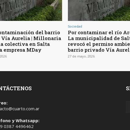
Sociedad
contaminación del barrio
Por contaminar el río Ar
 Vía Aurelia | Millonaria
La municipalidad de Sal
 colectiva en Salta
revocó el permiso ambie
la empresa MDay
barrio privado Vía Aurel
2026
27 de mayo, 2026
NTÁCTENOS
S
reo:
acto@cuarto.com.ar
éfono y Whatsapp:
 9 0387 4496462