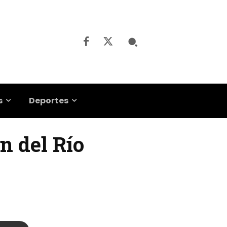
s
Deportes
n del Río