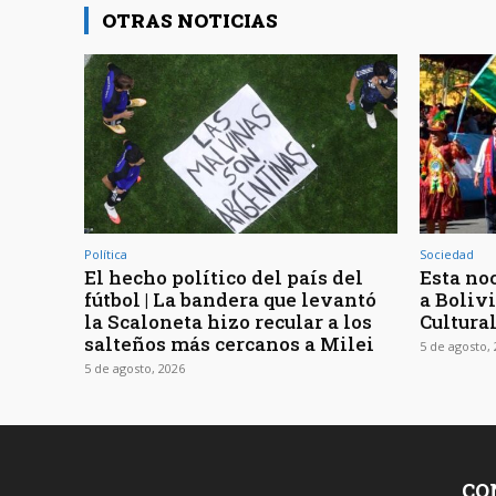
OTRAS NOTICIAS
Política
Sociedad
El hecho político del país del
Esta noc
fútbol | La bandera que levantó
a Bolivi
la Scaloneta hizo recular a los
Cultura
salteños más cercanos a Milei
5 de agosto,
5 de agosto, 2026
CO