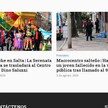
Policiales
he en Salta | La Serenata
Macrocentro salteño | Ha
a se trasladará al Centro
un joven fallecido en la 
l Dino Saluzzi
pública tras llamado al 9
 2026
5 de agosto, 2026
NTÁCTENOS
S